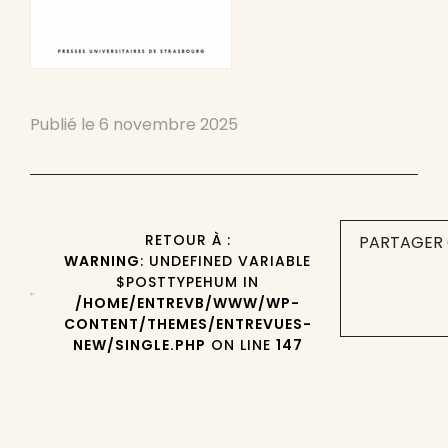
Publié le
6 novembre 2025
RETOUR À :
PARTAGER 
WARNING
: UNDEFINED VARIABLE
$POSTTYPEHUM IN
/HOME/ENTREVB/WWW/WP-
CONTENT/THEMES/ENTREVUES-
NEW/SINGLE.PHP
ON LINE
147