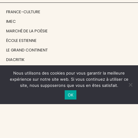
FRANCE-CULTURE
IMEC
MARCHÉ DE LA POÉSIE
ÉCOLE ESTIENNE
LE GRAND CONTINENT
DIACRITIK
EN ATTENDANT NADEAU
Nous utilisons des cookies pour vous garantir la meilleure
expérience sur notre site web. Si vous continuez à utiliser ce
site, nous supposerons que vous en êtes satisfait.
NOS SOUTIENS
OK
CENTRE NATIONAL DU LIVRE
RÉGION ÎLE-DE-FRANCE
MAIRIE PARIS CENTRE
FONDATION FMSH