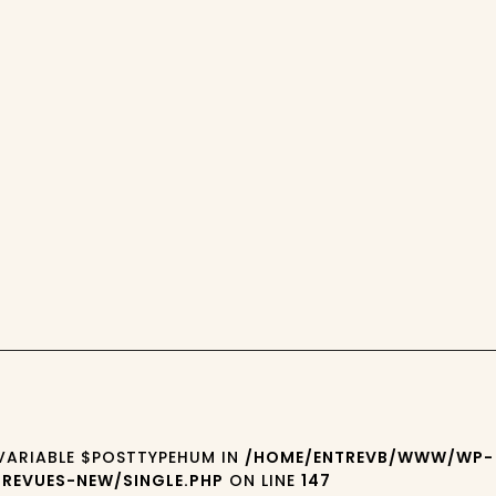
 VARIABLE $POSTTYPEHUM IN
/HOME/ENTREVB/WWW/WP-
REVUES-NEW/SINGLE.PHP
ON LINE
147