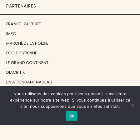
PARTENAIRES
FRANCE-CULTURE
IMEC
MARCHÉ DE LA POÉSIE
ÉCOLE ESTIENNE
LE GRAND CONTINENT
DIACRITIK
EN ATTENDANT NADEAU
Nous utilisons des cookies pour vous garantir la meilleure
NOS SOUTIENS
expérience sur notre site web. Si vous continuez à utiliser ce
site, nous supposerons que vous en êtes satisfait.
OK
CENTRE NATIONAL DU LIVRE
RÉGION ÎLE-DE-FRANCE
MAIRIE PARIS CENTRE