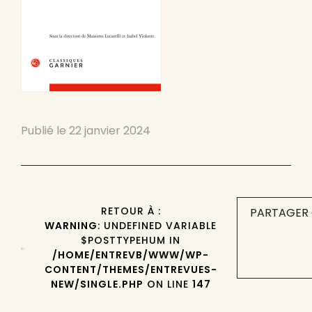
Publié le
22 janvier 2024
RETOUR À :
PARTAGER 
WARNING
: UNDEFINED VARIABLE
$POSTTYPEHUM IN
/HOME/ENTREVB/WWW/WP-
CONTENT/THEMES/ENTREVUES-
NEW/SINGLE.PHP
ON LINE
147