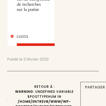
Publié le
2 février 2023
RETOUR À :
PARTAGER 
WARNING
: UNDEFINED VARIABLE
$POSTTYPEHUM IN
/HOME/ENTREVB/WWW/WP-