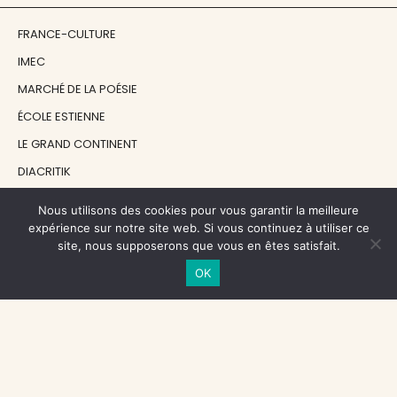
FRANCE-CULTURE
IMEC
MARCHÉ DE LA POÉSIE
ÉCOLE ESTIENNE
LE GRAND CONTINENT
DIACRITIK
EN ATTENDANT NADEAU
Nous utilisons des cookies pour vous garantir la meilleure
expérience sur notre site web. Si vous continuez à utiliser ce
site, nous supposerons que vous en êtes satisfait.
NOS SOUTIENS
OK
CENTRE NATIONAL DU LIVRE
RÉGION ÎLE-DE-FRANCE
MAIRIE PARIS CENTRE
FONDATION FMSH