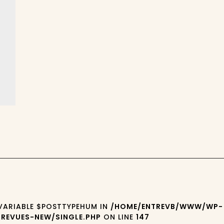
 VARIABLE $POSTTYPEHUM IN
/HOME/ENTREVB/WWW/WP-
REVUES-NEW/SINGLE.PHP
ON LINE
147