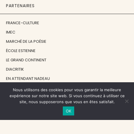
PARTENAIRES
FRANCE-CULTURE
IMEC
MARCHÉ DE LA POÉSIE
ÉCOLE ESTIENNE
LE GRAND CONTINENT
DIACRITIK
EN ATTENDANT NADEAU
Nous utilisons des cookies pour vous garantir la meilleure
NOS SOUTIENS
expérience sur notre site web. Si vous continuez à utiliser ce
site, nous supposerons que vous en êtes satisfait.
OK
CENTRE NATIONAL DU LIVRE
RÉGION ÎLE-DE-FRANCE
MAIRIE PARIS CENTRE