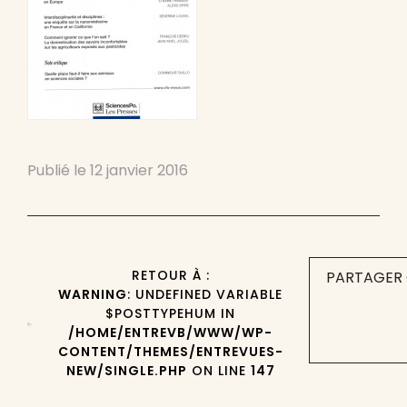
Publié le
12 janvier 2016
RETOUR À :
PARTAGER 
WARNING
: UNDEFINED VARIABLE
$POSTTYPEHUM IN
/HOME/ENTREVB/WWW/WP-
CONTENT/THEMES/ENTREVUES-
NEW/SINGLE.PHP
ON LINE
147