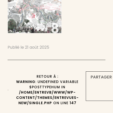
Publié le
21 août 2025
RETOUR À :
PARTAGER 
WARNING
: UNDEFINED VARIABLE
$POSTTYPEHUM IN
/HOME/ENTREVB/WWW/WP-
CONTENT/THEMES/ENTREVUES-
NEW/SINGLE.PHP
ON LINE
147