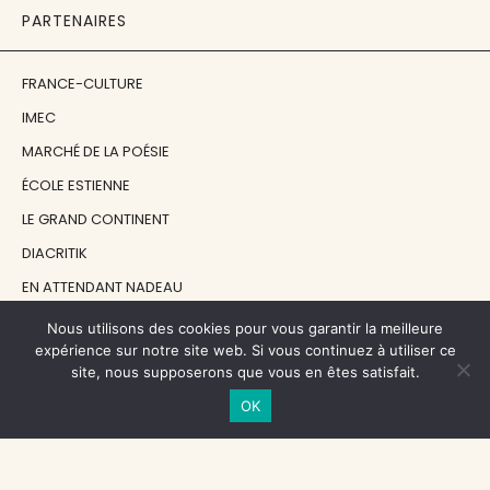
PARTENAIRES
FRANCE-CULTURE
IMEC
MARCHÉ DE LA POÉSIE
ÉCOLE ESTIENNE
LE GRAND CONTINENT
DIACRITIK
EN ATTENDANT NADEAU
Nous utilisons des cookies pour vous garantir la meilleure
NOS SOUTIENS
expérience sur notre site web. Si vous continuez à utiliser ce
site, nous supposerons que vous en êtes satisfait.
OK
CENTRE NATIONAL DU LIVRE
RÉGION ÎLE-DE-FRANCE
MAIRIE PARIS CENTRE