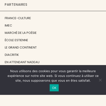
PARTENAIRES
FRANCE-CULTURE
IMEC
MARCHÉ DE LA POÉSIE
ÉCOLE ESTIENNE
LE GRAND CONTINENT
DIACRITIK
EN ATTENDANT NADEAU
Nous utilisons des cookies pour vous garantir la meilleure
NOS SOUTIENS
expérience sur notre site web. Si vous continuez à utiliser ce
site, nous supposerons que vous en êtes satisfait.
OK
CENTRE NATIONAL DU LIVRE
RÉGION ÎLE-DE-FRANCE
MAIRIE PARIS CENTRE