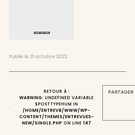
Publié le
31 octobre 2022
RETOUR À :
PARTAGER 
WARNING
: UNDEFINED VARIABLE
$POSTTYPEHUM IN
/HOME/ENTREVB/WWW/WP-
CONTENT/THEMES/ENTREVUES-
NEW/SINGLE.PHP
ON LINE
147