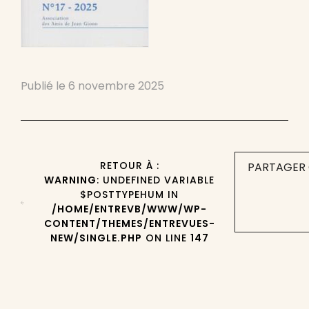
Publié le
6 novembre 2025
RETOUR À :
PARTAGER 
WARNING
: UNDEFINED VARIABLE
$POSTTYPEHUM IN
/HOME/ENTREVB/WWW/WP-
CONTENT/THEMES/ENTREVUES-
NEW/SINGLE.PHP
ON LINE
147