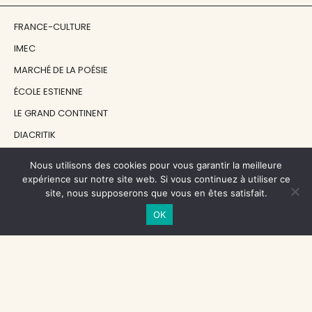
FRANCE-CULTURE
IMEC
MARCHÉ DE LA POÉSIE
ÉCOLE ESTIENNE
LE GRAND CONTINENT
DIACRITIK
EN ATTENDANT NADEAU
Nous utilisons des cookies pour vous garantir la meilleure
expérience sur notre site web. Si vous continuez à utiliser ce
site, nous supposerons que vous en êtes satisfait.
NOS SOUTIENS
OK
CENTRE NATIONAL DU LIVRE
RÉGION ÎLE-DE-FRANCE
MAIRIE PARIS CENTRE
FONDATION FMSH