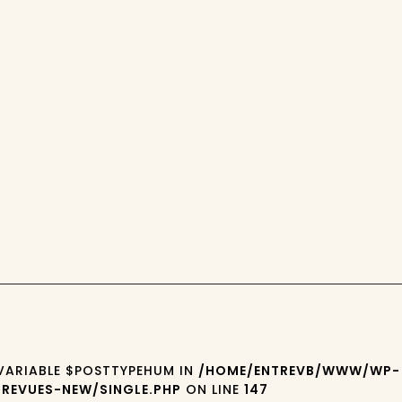
 VARIABLE $POSTTYPEHUM IN
/HOME/ENTREVB/WWW/WP-
REVUES-NEW/SINGLE.PHP
ON LINE
147