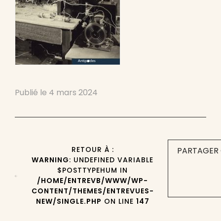
Publié le
4 mars 2024
RETOUR À :
PARTAGER 
WARNING
: UNDEFINED VARIABLE
$POSTTYPEHUM IN
/HOME/ENTREVB/WWW/WP-
CONTENT/THEMES/ENTREVUES-
NEW/SINGLE.PHP
ON LINE
147