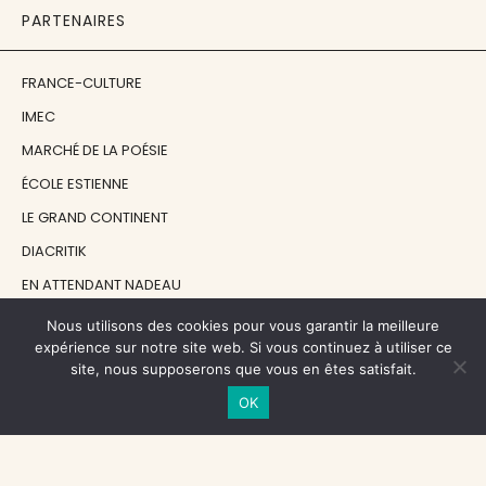
PARTENAIRES
FRANCE-CULTURE
IMEC
MARCHÉ DE LA POÉSIE
ÉCOLE ESTIENNE
LE GRAND CONTINENT
DIACRITIK
EN ATTENDANT NADEAU
Nous utilisons des cookies pour vous garantir la meilleure
NOS SOUTIENS
expérience sur notre site web. Si vous continuez à utiliser ce
site, nous supposerons que vous en êtes satisfait.
OK
CENTRE NATIONAL DU LIVRE
RÉGION ÎLE-DE-FRANCE
MAIRIE PARIS CENTRE