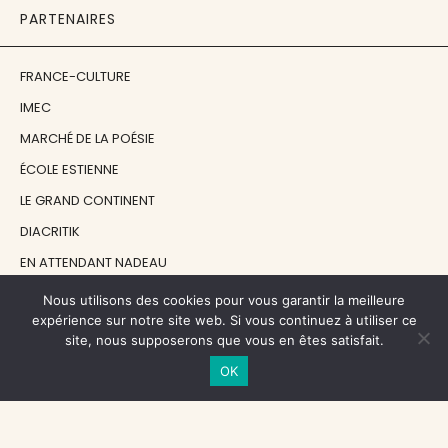
PARTENAIRES
FRANCE-CULTURE
IMEC
MARCHÉ DE LA POÉSIE
ÉCOLE ESTIENNE
LE GRAND CONTINENT
DIACRITIK
EN ATTENDANT NADEAU
Nous utilisons des cookies pour vous garantir la meilleure
NOS SOUTIENS
expérience sur notre site web. Si vous continuez à utiliser ce
site, nous supposerons que vous en êtes satisfait.
OK
CENTRE NATIONAL DU LIVRE
RÉGION ÎLE-DE-FRANCE
MAIRIE PARIS CENTRE