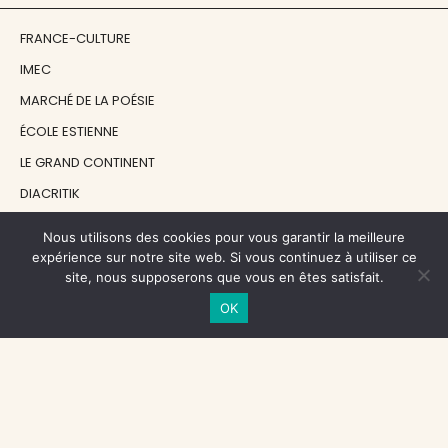
FRANCE-CULTURE
IMEC
MARCHÉ DE LA POÉSIE
ÉCOLE ESTIENNE
LE GRAND CONTINENT
DIACRITIK
EN ATTENDANT NADEAU
Nous utilisons des cookies pour vous garantir la meilleure
expérience sur notre site web. Si vous continuez à utiliser ce
site, nous supposerons que vous en êtes satisfait.
NOS SOUTIENS
OK
CENTRE NATIONAL DU LIVRE
RÉGION ÎLE-DE-FRANCE
MAIRIE PARIS CENTRE
FONDATION FMSH