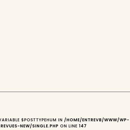
 VARIABLE $POSTTYPEHUM IN
/HOME/ENTREVB/WWW/WP-
REVUES-NEW/SINGLE.PHP
ON LINE
147