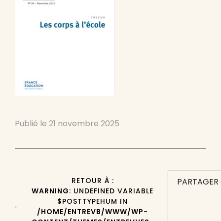
Publié le
21 novembre 2025
RETOUR À :
PARTAGER 
WARNING
: UNDEFINED VARIABLE
$POSTTYPEHUM IN
/HOME/ENTREVB/WWW/WP-