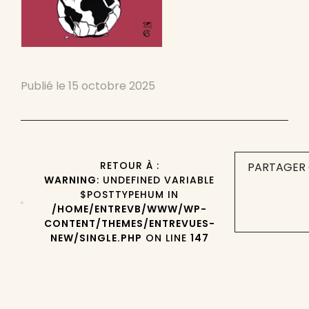
Publié le
15 octobre 2025
RETOUR À :
PARTAGER 
WARNING
: UNDEFINED VARIABLE
$POSTTYPEHUM IN
/HOME/ENTREVB/WWW/WP-
CONTENT/THEMES/ENTREVUES-
NEW/SINGLE.PHP
ON LINE
147