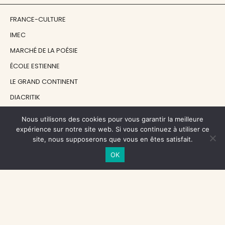
FRANCE-CULTURE
IMEC
MARCHÉ DE LA POÉSIE
ÉCOLE ESTIENNE
LE GRAND CONTINENT
DIACRITIK
EN ATTENDANT NADEAU
Nous utilisons des cookies pour vous garantir la meilleure
expérience sur notre site web. Si vous continuez à utiliser ce
site, nous supposerons que vous en êtes satisfait.
NOS SOUTIENS
OK
CENTRE NATIONAL DU LIVRE
RÉGION ÎLE-DE-FRANCE
MAIRIE PARIS CENTRE
FONDATION FMSH