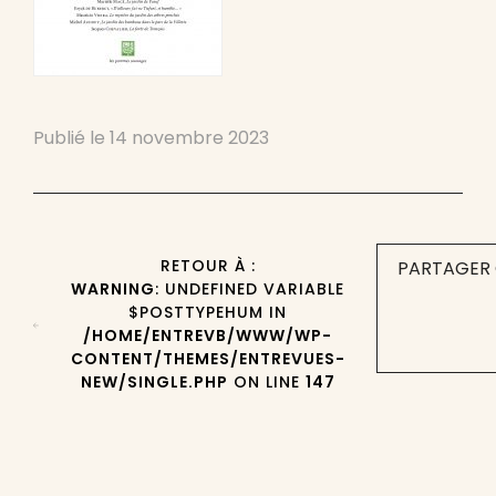
Publié le
14 novembre 2023
RETOUR À :
PARTAGER 
WARNING
: UNDEFINED VARIABLE
$POSTTYPEHUM IN
/HOME/ENTREVB/WWW/WP-
CONTENT/THEMES/ENTREVUES-
NEW/SINGLE.PHP
ON LINE
147