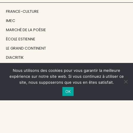
FRANCE-CULTURE
IMEC
MARCHÉ DE LA POÉSIE
ÉCOLE ESTIENNE
LE GRAND CONTINENT
DIACRITIK
EN ATTENDANT NADEAU
Nous utilisons des cookies pour vous garantir la meilleure
expérience sur notre site web. Si vous continuez à utiliser ce
site, nous supposerons que vous en êtes satisfait.
NOS SOUTIENS
OK
CENTRE NATIONAL DU LIVRE
RÉGION ÎLE-DE-FRANCE
MAIRIE PARIS CENTRE
FONDATION FMSH