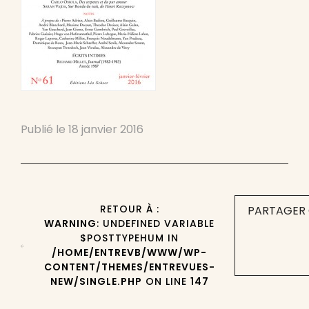
Publié le
18 janvier 2016
RETOUR À :
PARTAGER 
WARNING
: UNDEFINED VARIABLE
$POSTTYPEHUM IN
/HOME/ENTREVB/WWW/WP-
CONTENT/THEMES/ENTREVUES-
NEW/SINGLE.PHP
ON LINE
147