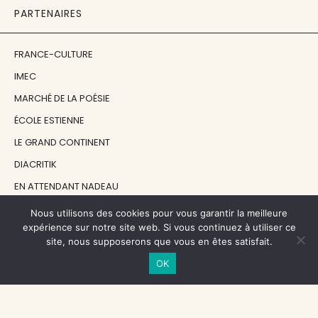
PARTENAIRES
FRANCE-CULTURE
IMEC
MARCHÉ DE LA POÉSIE
ÉCOLE ESTIENNE
LE GRAND CONTINENT
DIACRITIK
EN ATTENDANT NADEAU
Nous utilisons des cookies pour vous garantir la meilleure
NOS SOUTIENS
expérience sur notre site web. Si vous continuez à utiliser ce
site, nous supposerons que vous en êtes satisfait.
OK
CENTRE NATIONAL DU LIVRE
RÉGION ÎLE-DE-FRANCE
MAIRIE PARIS CENTRE