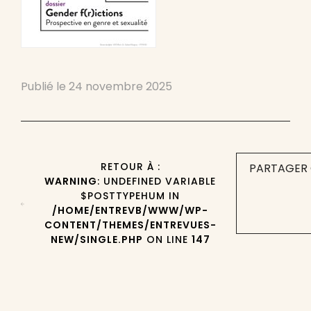
Publié le
24 novembre 2025
RETOUR À :
PARTAGER 
WARNING
: UNDEFINED VARIABLE
$POSTTYPEHUM IN
/HOME/ENTREVB/WWW/WP-
CONTENT/THEMES/ENTREVUES-
NEW/SINGLE.PHP
ON LINE
147