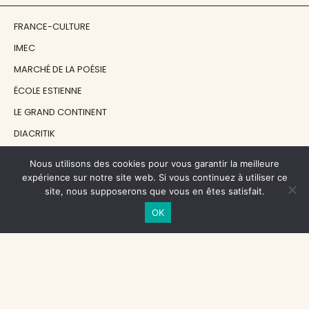
FRANCE-CULTURE
IMEC
MARCHÉ DE LA POÉSIE
ÉCOLE ESTIENNE
LE GRAND CONTINENT
DIACRITIK
EN ATTENDANT NADEAU
Nous utilisons des cookies pour vous garantir la meilleure
expérience sur notre site web. Si vous continuez à utiliser ce
site, nous supposerons que vous en êtes satisfait.
NOS SOUTIENS
OK
CENTRE NATIONAL DU LIVRE
RÉGION ÎLE-DE-FRANCE
MAIRIE PARIS CENTRE
FONDATION FMSH