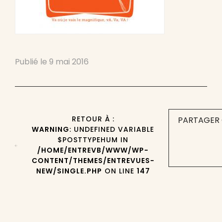
Publié le
9 mai 2016
RETOUR À :
PARTAGER 
WARNING
: UNDEFINED VARIABLE
$POSTTYPEHUM IN
/HOME/ENTREVB/WWW/WP-
CONTENT/THEMES/ENTREVUES-
NEW/SINGLE.PHP
ON LINE
147