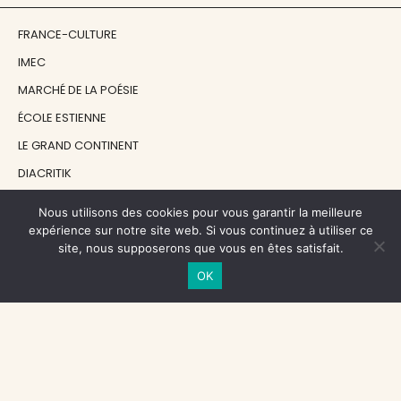
FRANCE-CULTURE
IMEC
MARCHÉ DE LA POÉSIE
ÉCOLE ESTIENNE
LE GRAND CONTINENT
DIACRITIK
EN ATTENDANT NADEAU
Nous utilisons des cookies pour vous garantir la meilleure
expérience sur notre site web. Si vous continuez à utiliser ce
site, nous supposerons que vous en êtes satisfait.
NOS SOUTIENS
OK
CENTRE NATIONAL DU LIVRE
RÉGION ÎLE-DE-FRANCE
MAIRIE PARIS CENTRE
FONDATION FMSH