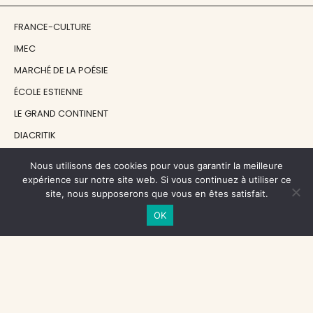
FRANCE-CULTURE
IMEC
MARCHÉ DE LA POÉSIE
ÉCOLE ESTIENNE
LE GRAND CONTINENT
DIACRITIK
EN ATTENDANT NADEAU
Nous utilisons des cookies pour vous garantir la meilleure
expérience sur notre site web. Si vous continuez à utiliser ce
site, nous supposerons que vous en êtes satisfait.
NOS SOUTIENS
OK
CENTRE NATIONAL DU LIVRE
RÉGION ÎLE-DE-FRANCE
MAIRIE PARIS CENTRE
FONDATION FMSH