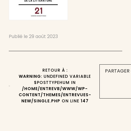
Publié le
29 août 2023
RETOUR À :
PARTAGER 
WARNING
: UNDEFINED VARIABLE
$POSTTYPEHUM IN
/HOME/ENTREVB/WWW/WP-
CONTENT/THEMES/ENTREVUES-
NEW/SINGLE.PHP
ON LINE
147