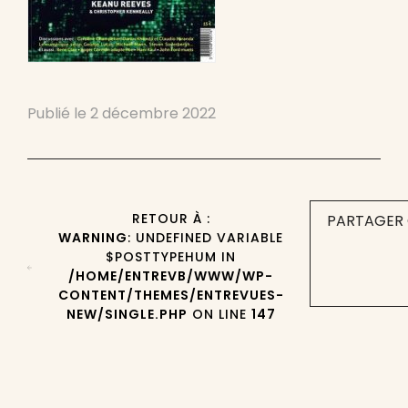
Publié le
2 décembre 2022
RETOUR À :
PARTAGER 
WARNING
: UNDEFINED VARIABLE
$POSTTYPEHUM IN
/HOME/ENTREVB/WWW/WP-
CONTENT/THEMES/ENTREVUES-
NEW/SINGLE.PHP
ON LINE
147