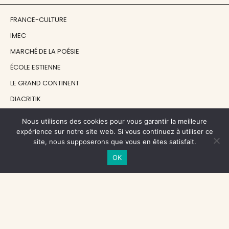
FRANCE-CULTURE
IMEC
MARCHÉ DE LA POÉSIE
ÉCOLE ESTIENNE
LE GRAND CONTINENT
DIACRITIK
EN ATTENDANT NADEAU
Nous utilisons des cookies pour vous garantir la meilleure
expérience sur notre site web. Si vous continuez à utiliser ce
site, nous supposerons que vous en êtes satisfait.
NOS SOUTIENS
OK
CENTRE NATIONAL DU LIVRE
RÉGION ÎLE-DE-FRANCE
MAIRIE PARIS CENTRE
FONDATION FMSH