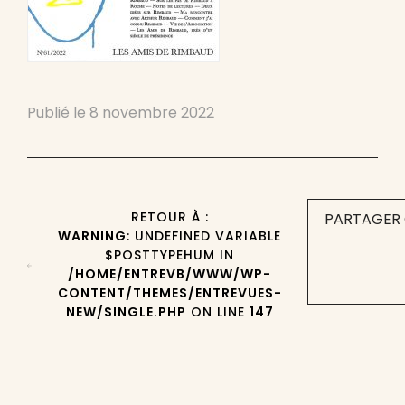
Publié le
8 novembre 2022
RETOUR À :
PARTAGER 
WARNING
: UNDEFINED VARIABLE
$POSTTYPEHUM IN
/HOME/ENTREVB/WWW/WP-
CONTENT/THEMES/ENTREVUES-
NEW/SINGLE.PHP
ON LINE
147