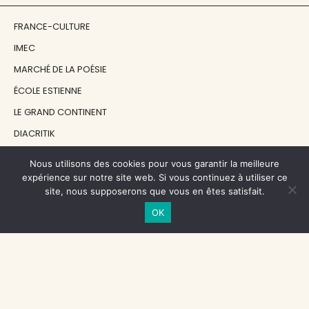
FRANCE-CULTURE
IMEC
MARCHÉ DE LA POÉSIE
ÉCOLE ESTIENNE
LE GRAND CONTINENT
DIACRITIK
EN ATTENDANT NADEAU
Nous utilisons des cookies pour vous garantir la meilleure
expérience sur notre site web. Si vous continuez à utiliser ce
site, nous supposerons que vous en êtes satisfait.
NOS SOUTIENS
OK
CENTRE NATIONAL DU LIVRE
RÉGION ÎLE-DE-FRANCE
MAIRIE PARIS CENTRE
FONDATION FMSH