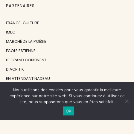
PARTENAIRES
FRANCE-CULTURE
IMEC
MARCHÉ DE LA POÉSIE
ÉCOLE ESTIENNE
LE GRAND CONTINENT
DIACRITIK
EN ATTENDANT NADEAU
Nous utilisons des cookies pour vous garantir la meilleure
NOS SOUTIENS
expérience sur notre site web. Si vous continuez à utiliser ce
site, nous supposerons que vous en êtes satisfait.
OK
CENTRE NATIONAL DU LIVRE
RÉGION ÎLE-DE-FRANCE
MAIRIE PARIS CENTRE