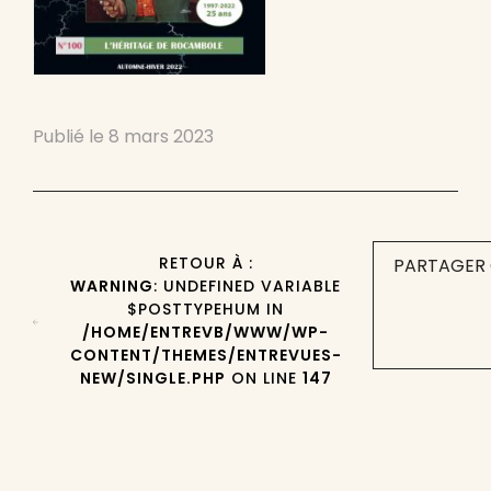
Publié le
8 mars 2023
RETOUR À :
PARTAGER 
WARNING
: UNDEFINED VARIABLE
$POSTTYPEHUM IN
/HOME/ENTREVB/WWW/WP-
CONTENT/THEMES/ENTREVUES-
NEW/SINGLE.PHP
ON LINE
147