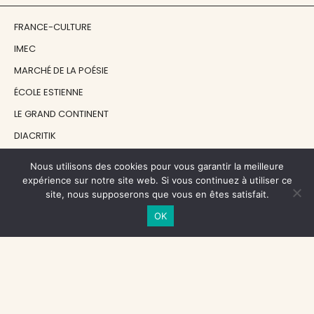
FRANCE-CULTURE
IMEC
MARCHÉ DE LA POÉSIE
ÉCOLE ESTIENNE
LE GRAND CONTINENT
DIACRITIK
EN ATTENDANT NADEAU
Nous utilisons des cookies pour vous garantir la meilleure
expérience sur notre site web. Si vous continuez à utiliser ce
site, nous supposerons que vous en êtes satisfait.
NOS SOUTIENS
OK
CENTRE NATIONAL DU LIVRE
RÉGION ÎLE-DE-FRANCE
MAIRIE PARIS CENTRE
FONDATION FMSH