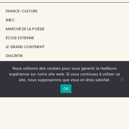
FRANCE-CULTURE
IMEC
MARCHÉ DE LA POÉSIE
ÉCOLE ESTIENNE
LE GRAND CONTINENT
DIACRITIK
EN ATTENDANT NADEAU
Nous utilisons des cookies pour vous garantir la meilleure
expérience sur notre site web. Si vous continuez à utiliser ce
site, nous supposerons que vous en êtes satisfait.
NOS SOUTIENS
OK
CENTRE NATIONAL DU LIVRE
RÉGION ÎLE-DE-FRANCE
MAIRIE PARIS CENTRE
FONDATION FMSH