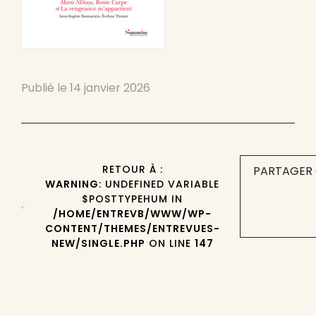
Publié le
14 janvier 2026
RETOUR À :
PARTAGER 
WARNING
: UNDEFINED VARIABLE
$POSTTYPEHUM IN
/HOME/ENTREVB/WWW/WP-
CONTENT/THEMES/ENTREVUES-
NEW/SINGLE.PHP
ON LINE
147