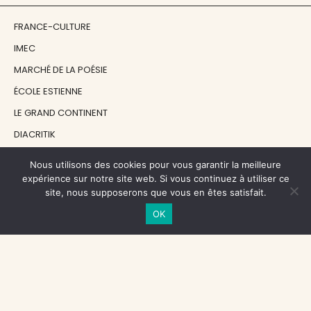
FRANCE-CULTURE
IMEC
MARCHÉ DE LA POÉSIE
ÉCOLE ESTIENNE
LE GRAND CONTINENT
DIACRITIK
EN ATTENDANT NADEAU
Nous utilisons des cookies pour vous garantir la meilleure
expérience sur notre site web. Si vous continuez à utiliser ce
site, nous supposerons que vous en êtes satisfait.
NOS SOUTIENS
OK
CENTRE NATIONAL DU LIVRE
RÉGION ÎLE-DE-FRANCE
MAIRIE PARIS CENTRE
FONDATION FMSH