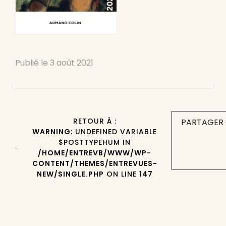
Publié le
3 août 2021
RETOUR À :
PARTAGER 
WARNING
: UNDEFINED VARIABLE
$POSTTYPEHUM IN
/HOME/ENTREVB/WWW/WP-
CONTENT/THEMES/ENTREVUES-
NEW/SINGLE.PHP
ON LINE
147