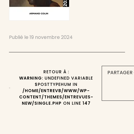
Publié le
19 novembre 2024
RETOUR À :
PARTAGER 
WARNING
: UNDEFINED VARIABLE
$POSTTYPEHUM IN
/HOME/ENTREVB/WWW/WP-
CONTENT/THEMES/ENTREVUES-
NEW/SINGLE.PHP
ON LINE
147