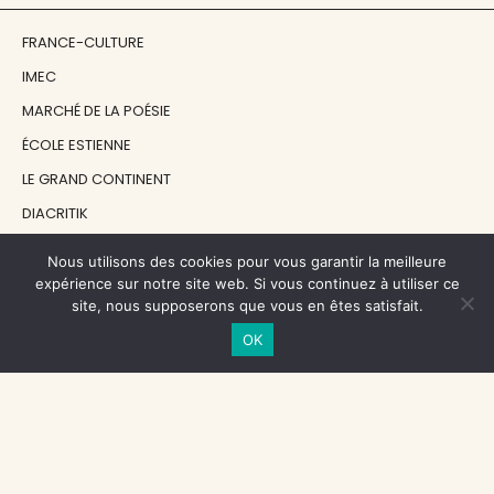
FRANCE-CULTURE
IMEC
MARCHÉ DE LA POÉSIE
ÉCOLE ESTIENNE
LE GRAND CONTINENT
DIACRITIK
EN ATTENDANT NADEAU
Nous utilisons des cookies pour vous garantir la meilleure
expérience sur notre site web. Si vous continuez à utiliser ce
site, nous supposerons que vous en êtes satisfait.
NOS SOUTIENS
OK
CENTRE NATIONAL DU LIVRE
RÉGION ÎLE-DE-FRANCE
MAIRIE PARIS CENTRE
FONDATION FMSH