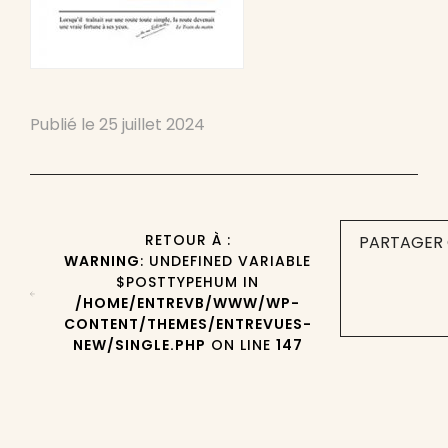
Publié le
25 juillet 2024
RETOUR À :
PARTAGER 
WARNING
: UNDEFINED VARIABLE
$POSTTYPEHUM IN
/HOME/ENTREVB/WWW/WP-
CONTENT/THEMES/ENTREVUES-
NEW/SINGLE.PHP
ON LINE
147