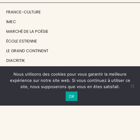
FRANCE-CULTURE
IMEC
MARCHÉ DE LA POÉSIE
ÉCOLE ESTIENNE
LE GRAND CONTINENT
DIACRITIK
EN ATTENDANT NADEAU
Nous utilisons des cookies pour vous garantir la meilleure
expérience sur notre site web. Si vous continuez à utiliser ce
site, nous supposerons que vous en êtes satisfait.
NOS SOUTIENS
OK
CENTRE NATIONAL DU LIVRE
RÉGION ÎLE-DE-FRANCE
MAIRIE PARIS CENTRE
FONDATION FMSH