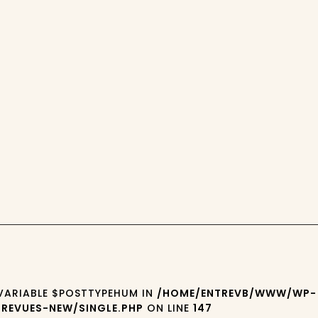
 VARIABLE $POSTTYPEHUM IN
/HOME/ENTREVB/WWW/WP-
REVUES-NEW/SINGLE.PHP
ON LINE
147