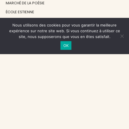
MARCHÉ DE LA POÉSIE
ÉCOLE ESTIENNE
LE GRAND CONTINENT
Nous utilisons des cookies pour vous garantir la meilleure
DIACRITIK
expérience sur notre site web. Si vous continuez à utiliser ce
site, nous supposerons que vous en êtes satisfait.
EN ATTENDANT NADEAU
OK
NOS SOUTIENS
CENTRE NATIONAL DU LIVRE
RÉGION ÎLE-DE-FRANCE
MAIRIE PARIS CENTRE
FONDATION FMSH
FONDATION JAN MICHALSKI
© 1998 - 2026, ENT'REVUES