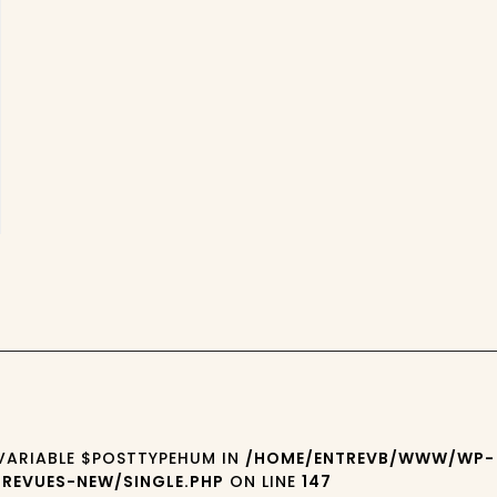
 VARIABLE $POSTTYPEHUM IN
/HOME/ENTREVB/WWW/WP-
REVUES-NEW/SINGLE.PHP
ON LINE
147