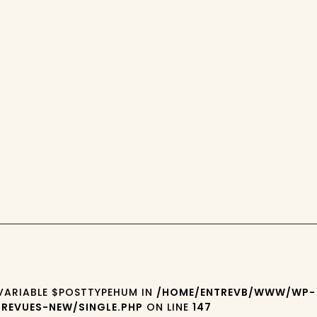
 VARIABLE $POSTTYPEHUM IN
/HOME/ENTREVB/WWW/WP-
REVUES-NEW/SINGLE.PHP
ON LINE
147