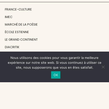
FRANCE-CULTURE
IMEC
MARCHÉ DE LA POÉSIE
ÉCOLE ESTIENNE
LE GRAND CONTINENT
DIACRITIK
EN ATTENDANT NADEAU
Nous utilisons des cookies pour vous garantir la meilleure
expérience sur notre site web. Si vous continuez à utiliser ce
site, nous supposerons que vous en êtes satisfait.
NOS SOUTIENS
OK
CENTRE NATIONAL DU LIVRE
RÉGION ÎLE-DE-FRANCE
MAIRIE PARIS CENTRE
FONDATION FMSH