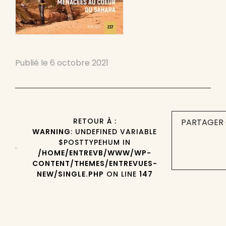
Publié le
6 octobre 2021
RETOUR À :
PARTAGER 
WARNING
: UNDEFINED VARIABLE
$POSTTYPEHUM IN
/HOME/ENTREVB/WWW/WP-
CONTENT/THEMES/ENTREVUES-
NEW/SINGLE.PHP
ON LINE
147