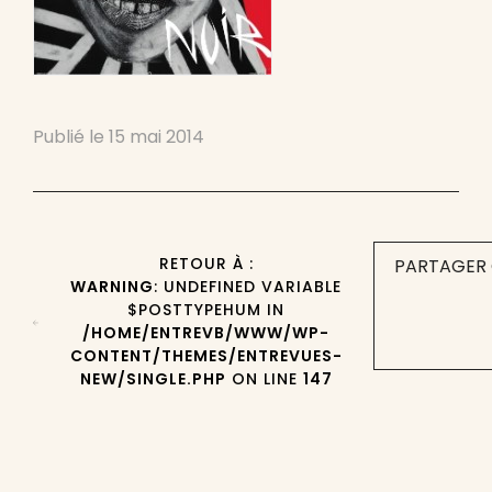
Publié le
15 mai 2014
RETOUR À :
PARTAGER 
WARNING
: UNDEFINED VARIABLE
$POSTTYPEHUM IN
/HOME/ENTREVB/WWW/WP-
CONTENT/THEMES/ENTREVUES-
NEW/SINGLE.PHP
ON LINE
147