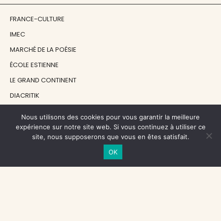
FRANCE-CULTURE
IMEC
MARCHÉ DE LA POÉSIE
ÉCOLE ESTIENNE
LE GRAND CONTINENT
DIACRITIK
EN ATTENDANT NADEAU
Nous utilisons des cookies pour vous garantir la meilleure
expérience sur notre site web. Si vous continuez à utiliser ce
site, nous supposerons que vous en êtes satisfait.
NOS SOUTIENS
OK
CENTRE NATIONAL DU LIVRE
RÉGION ÎLE-DE-FRANCE
MAIRIE PARIS CENTRE
FONDATION FMSH