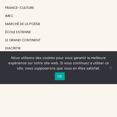
FRANCE-CULTURE
IMEC
MARCHÉ DE LA POÉSIE
ÉCOLE ESTIENNE
LE GRAND CONTINENT
DIACRITIK
EN ATTENDANT NADEAU
Nous utilisons des cookies pour vous garantir la meilleure
expérience sur notre site web. Si vous continuez à utiliser ce
site, nous supposerons que vous en êtes satisfait.
NOS SOUTIENS
OK
CENTRE NATIONAL DU LIVRE
RÉGION ÎLE-DE-FRANCE
MAIRIE PARIS CENTRE
FONDATION FMSH