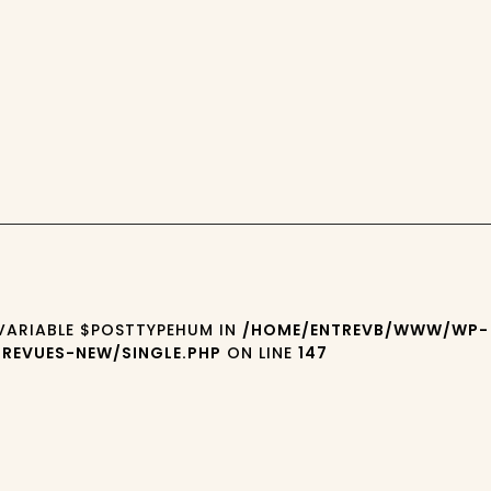
 VARIABLE $POSTTYPEHUM IN
/HOME/ENTREVB/WWW/WP-
REVUES-NEW/SINGLE.PHP
ON LINE
147