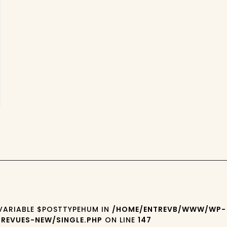
 VARIABLE $POSTTYPEHUM IN
/HOME/ENTREVB/WWW/WP-
REVUES-NEW/SINGLE.PHP
ON LINE
147