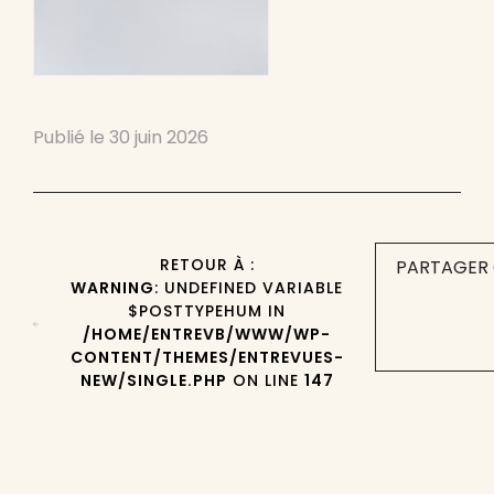
Publié le
30 juin 2026
RETOUR À :
PARTAGER 
WARNING
: UNDEFINED VARIABLE
$POSTTYPEHUM IN
/HOME/ENTREVB/WWW/WP-
CONTENT/THEMES/ENTREVUES-
NEW/SINGLE.PHP
ON LINE
147