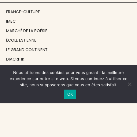
FRANCE-CULTURE
IMEC
MARCHÉ DE LA POÉSIE
ÉCOLE ESTIENNE
LE GRAND CONTINENT
DIACRITIK
EN ATTENDANT NADEAU
Nous utilisons des cookies pour vous garantir la meilleure
expérience sur notre site web. Si vous continuez à utiliser ce
site, nous supposerons que vous en êtes satisfait.
NOS SOUTIENS
OK
CENTRE NATIONAL DU LIVRE
RÉGION ÎLE-DE-FRANCE
MAIRIE PARIS CENTRE
FONDATION FMSH