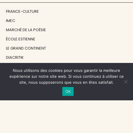
FRANCE-CULTURE
IMEC
MARCHÉ DE LA POÉSIE
ÉCOLE ESTIENNE
LE GRAND CONTINENT
DIACRITIK
EN ATTENDANT NADEAU
Nous utilisons des cookies pour vous garantir la meilleure
expérience sur notre site web. Si vous continuez à utiliser ce
site, nous supposerons que vous en êtes satisfait.
NOS SOUTIENS
OK
CENTRE NATIONAL DU LIVRE
RÉGION ÎLE-DE-FRANCE
MAIRIE PARIS CENTRE
FONDATION FMSH