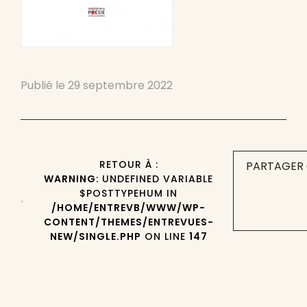
Publié le
29 septembre 2022
RETOUR À :
PARTAGER 
WARNING
: UNDEFINED VARIABLE
$POSTTYPEHUM IN
/HOME/ENTREVB/WWW/WP-
CONTENT/THEMES/ENTREVUES-
NEW/SINGLE.PHP
ON LINE
147