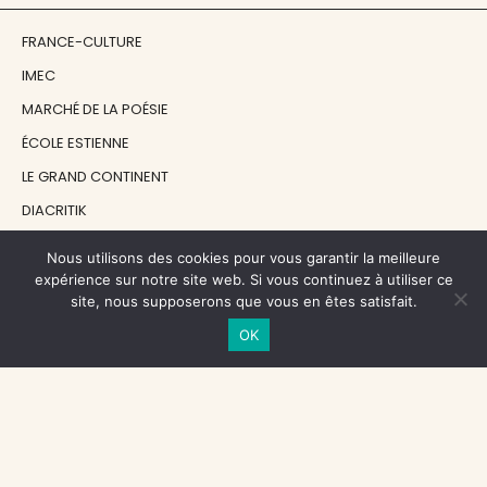
FRANCE-CULTURE
IMEC
MARCHÉ DE LA POÉSIE
ÉCOLE ESTIENNE
LE GRAND CONTINENT
DIACRITIK
EN ATTENDANT NADEAU
Nous utilisons des cookies pour vous garantir la meilleure
expérience sur notre site web. Si vous continuez à utiliser ce
site, nous supposerons que vous en êtes satisfait.
NOS SOUTIENS
OK
CENTRE NATIONAL DU LIVRE
RÉGION ÎLE-DE-FRANCE
MAIRIE PARIS CENTRE
FONDATION FMSH