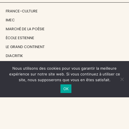
FRANCE-CULTURE
IMEC
MARCHÉ DE LA POÉSIE
ÉCOLE ESTIENNE
LE GRAND CONTINENT
DIACRITIK
EN ATTENDANT NADEAU
Nous utilisons des cookies pour vous garantir la meilleure
expérience sur notre site web. Si vous continuez à utiliser ce
site, nous supposerons que vous en êtes satisfait.
NOS SOUTIENS
OK
CENTRE NATIONAL DU LIVRE
RÉGION ÎLE-DE-FRANCE
MAIRIE PARIS CENTRE
FONDATION FMSH