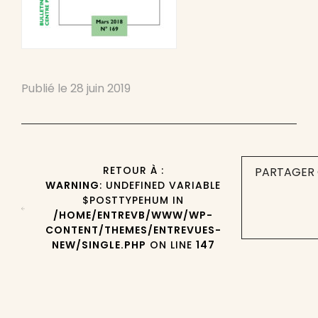
Publié le
28 juin 2019
RETOUR À :
PARTAGER 
WARNING
: UNDEFINED VARIABLE
$POSTTYPEHUM IN
/HOME/ENTREVB/WWW/WP-
CONTENT/THEMES/ENTREVUES-
NEW/SINGLE.PHP
ON LINE
147