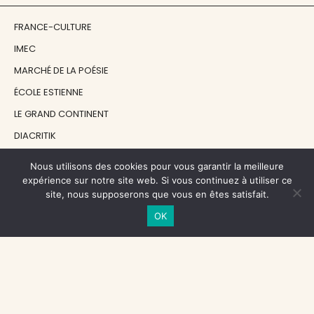
FRANCE-CULTURE
IMEC
MARCHÉ DE LA POÉSIE
ÉCOLE ESTIENNE
LE GRAND CONTINENT
DIACRITIK
EN ATTENDANT NADEAU
Nous utilisons des cookies pour vous garantir la meilleure
expérience sur notre site web. Si vous continuez à utiliser ce
site, nous supposerons que vous en êtes satisfait.
NOS SOUTIENS
OK
CENTRE NATIONAL DU LIVRE
RÉGION ÎLE-DE-FRANCE
MAIRIE PARIS CENTRE
FONDATION FMSH