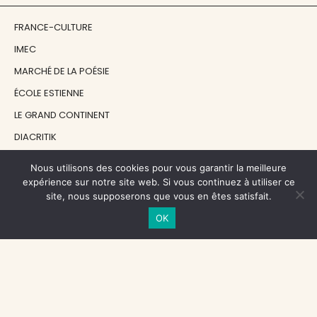
FRANCE-CULTURE
IMEC
MARCHÉ DE LA POÉSIE
ÉCOLE ESTIENNE
LE GRAND CONTINENT
DIACRITIK
EN ATTENDANT NADEAU
Nous utilisons des cookies pour vous garantir la meilleure
expérience sur notre site web. Si vous continuez à utiliser ce
site, nous supposerons que vous en êtes satisfait.
NOS SOUTIENS
OK
CENTRE NATIONAL DU LIVRE
RÉGION ÎLE-DE-FRANCE
MAIRIE PARIS CENTRE
FONDATION FMSH