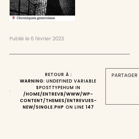
Publié le
6 février 2023
RETOUR À :
PARTAGER 
WARNING
: UNDEFINED VARIABLE
$POSTTYPEHUM IN
/HOME/ENTREVB/WWW/WP-
CONTENT/THEMES/ENTREVUES-
NEW/SINGLE.PHP
ON LINE
147