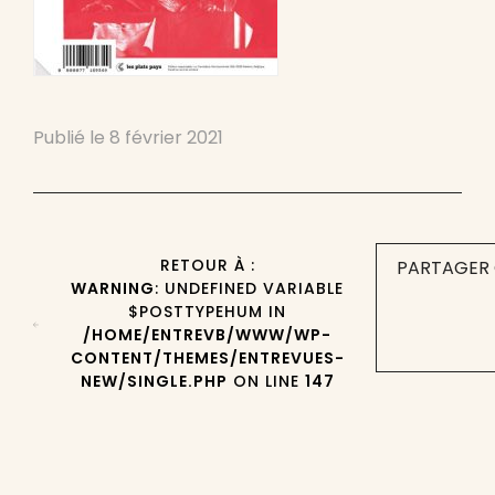
Publié le
8 février 2021
RETOUR À :
PARTAGER 
WARNING
: UNDEFINED VARIABLE
$POSTTYPEHUM IN
/HOME/ENTREVB/WWW/WP-
CONTENT/THEMES/ENTREVUES-
NEW/SINGLE.PHP
ON LINE
147