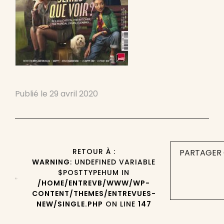
Publié le
29 avril 2020
RETOUR À :
PARTAGER 
WARNING
: UNDEFINED VARIABLE
$POSTTYPEHUM IN
/HOME/ENTREVB/WWW/WP-
CONTENT/THEMES/ENTREVUES-
NEW/SINGLE.PHP
ON LINE
147