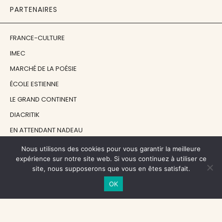
PARTENAIRES
FRANCE-CULTURE
IMEC
MARCHÉ DE LA POÉSIE
ÉCOLE ESTIENNE
LE GRAND CONTINENT
DIACRITIK
EN ATTENDANT NADEAU
Nous utilisons des cookies pour vous garantir la meilleure
NOS SOUTIENS
expérience sur notre site web. Si vous continuez à utiliser ce
site, nous supposerons que vous en êtes satisfait.
OK
CENTRE NATIONAL DU LIVRE
RÉGION ÎLE-DE-FRANCE
MAIRIE PARIS CENTRE