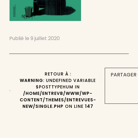
Publié le
9 juillet 2020
RETOUR À :
PARTAGER 
WARNING
: UNDEFINED VARIABLE
$POSTTYPEHUM IN
/HOME/ENTREVB/WWW/WP-
CONTENT/THEMES/ENTREVUES-
NEW/SINGLE.PHP
ON LINE
147