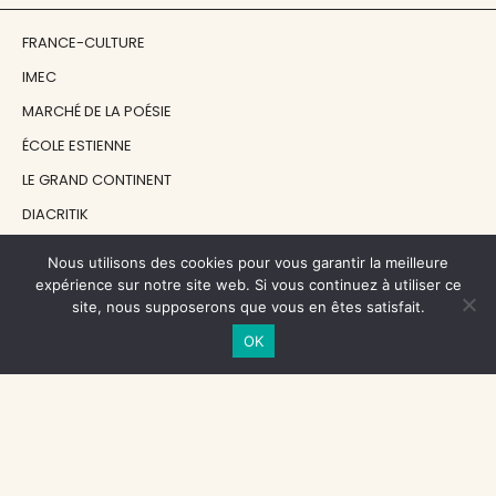
FRANCE-CULTURE
IMEC
MARCHÉ DE LA POÉSIE
ÉCOLE ESTIENNE
LE GRAND CONTINENT
DIACRITIK
EN ATTENDANT NADEAU
Nous utilisons des cookies pour vous garantir la meilleure
expérience sur notre site web. Si vous continuez à utiliser ce
site, nous supposerons que vous en êtes satisfait.
NOS SOUTIENS
OK
CENTRE NATIONAL DU LIVRE
RÉGION ÎLE-DE-FRANCE
MAIRIE PARIS CENTRE
FONDATION FMSH