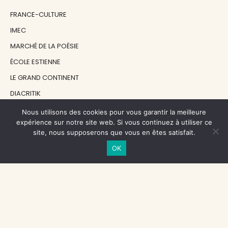
FRANCE-CULTURE
IMEC
MARCHÉ DE LA POÉSIE
ÉCOLE ESTIENNE
LE GRAND CONTINENT
DIACRITIK
EN ATTENDANT NADEAU
Nous utilisons des cookies pour vous garantir la meilleure
expérience sur notre site web. Si vous continuez à utiliser ce
site, nous supposerons que vous en êtes satisfait.
NOS SOUTIENS
OK
CENTRE NATIONAL DU LIVRE
RÉGION ÎLE-DE-FRANCE
MAIRIE PARIS CENTRE
FONDATION FMSH