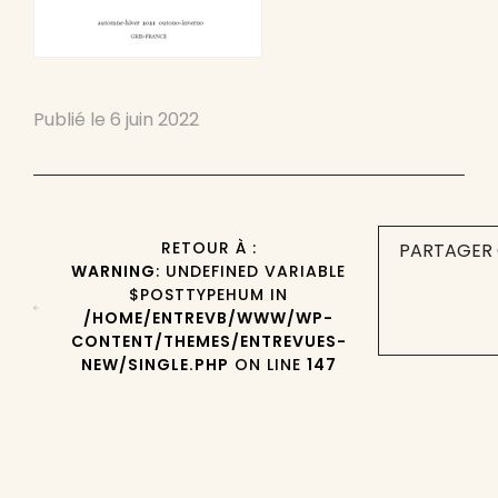
Publié le
6 juin 2022
RETOUR À :
PARTAGER 
WARNING
: UNDEFINED VARIABLE
$POSTTYPEHUM IN
/HOME/ENTREVB/WWW/WP-
CONTENT/THEMES/ENTREVUES-
NEW/SINGLE.PHP
ON LINE
147