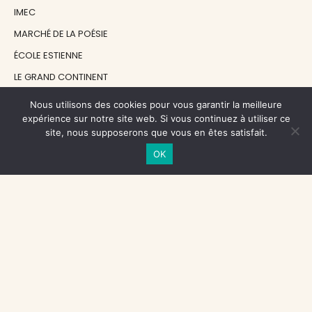
IMEC
MARCHÉ DE LA POÉSIE
ÉCOLE ESTIENNE
LE GRAND CONTINENT
DIACRITIK
Nous utilisons des cookies pour vous garantir la meilleure
expérience sur notre site web. Si vous continuez à utiliser ce
EN ATTENDANT NADEAU
site, nous supposerons que vous en êtes satisfait.
OK
NOS SOUTIENS
CENTRE NATIONAL DU LIVRE
RÉGION ÎLE-DE-FRANCE
MAIRIE PARIS CENTRE
FONDATION FMSH
FONDATION JAN MICHALSKI