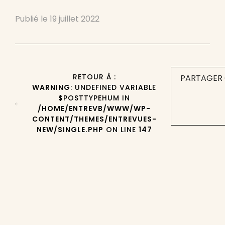
Publié le
19 juillet 2022
RETOUR À :
PARTAGER 
WARNING
: UNDEFINED VARIABLE
$POSTTYPEHUM IN
/HOME/ENTREVB/WWW/WP-
CONTENT/THEMES/ENTREVUES-
NEW/SINGLE.PHP
ON LINE
147